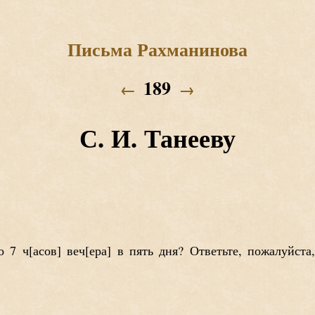
Письма Рахманинова
189
←
→
С. И. Танееву
о 7 ч
асов
веч
ера
в пять дня? Ответьте, пожалуйста,