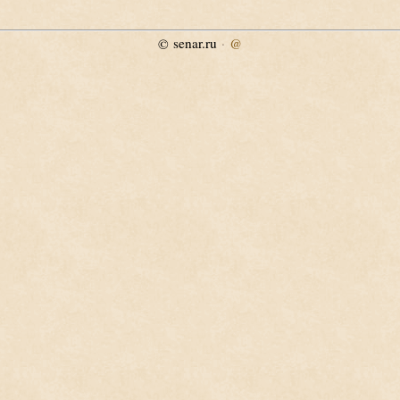
senar.ru
·
@
©