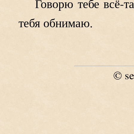
Говорю тебе всё-т
тебя обнимаю.
se
©