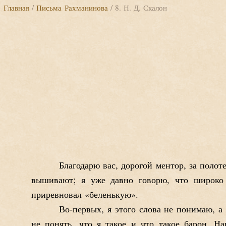
Главная
/
Письма Рахманинова
/ 8. Н. Д. Скалон
Благодарю вас, дорогой ментор, за полот
вышивают; я уже давно говорю, что широко
приревновал «беленькую».
Во-первых, я этого слова не понимаю, а
не понять, что я такое и что такое барон. На