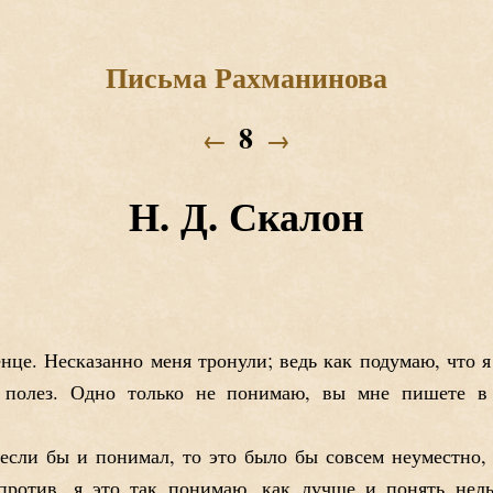
Письма Рахманинова
8
←
→
Н. Д. Скалон
енце. Несказанно меня тронули; ведь как подумаю, что 
 полез. Одно только не понимаю, вы мне пишете в 
 если бы и понимал, то это было бы совсем неуместно,
против, я это так понимаю, как лучше и понять нельз