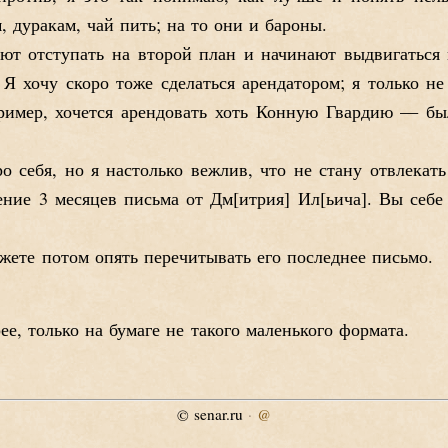
 дуракам, чай пить; на то они и бароны.
ают отступать на второй план и начинают выдвигаться
 Я хочу скоро тоже сделаться арендатором; я только н
апример, хочется арендовать хоть Конную Гвардию — бы
о себя, но я настолько вежлив, что не стану отвлекат
ение 3 месяцев письма от Дм
итрия
Ил
ьича
. Вы себе
ожете потом опять перечитывать его последнее письмо.
ее, только на бумаге не такого маленького формата.
senar.ru
·
@
©