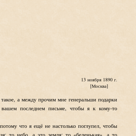
13 ноября 1890 г.
[Москва]
я такое, а между прочим мне генеральши подарки
вашем последнем письме, чтобы я к кому-то
 потому что я ещё не настолько поглупел, чтобы
я; то небо, а это земля; то «беленькая», а то