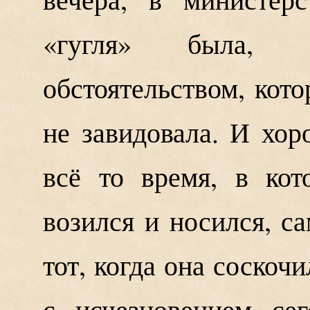
«гугля» была, к
обстоятельством, кот
не завидовала. И хор
всё то время, в кот
возился и носился, 
тот, когда она соскочи
с исчезновением сег