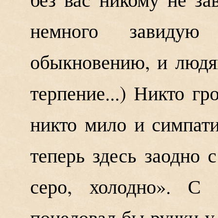
немного завидую
обыкновению, и люд
терпение...) Никто гр
никто мило и симпат
теперь здесь заодно 
серо, холодно». С 
поцеловал бы ручки у 