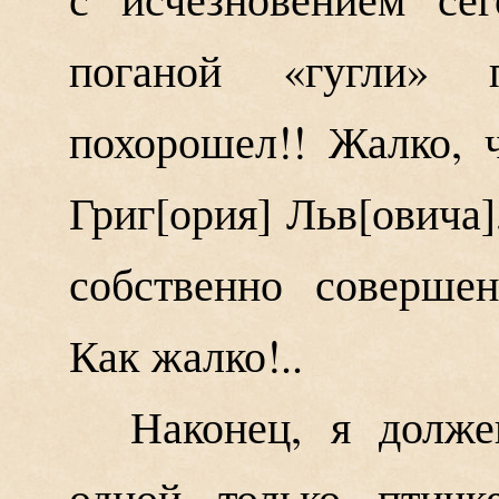
поганой «гугли»
похорошел!! Жалко, 
Григ
ория
Льв
овича
собственно соверше
Как жалко!..
Наконец, я долже
одной только птичк