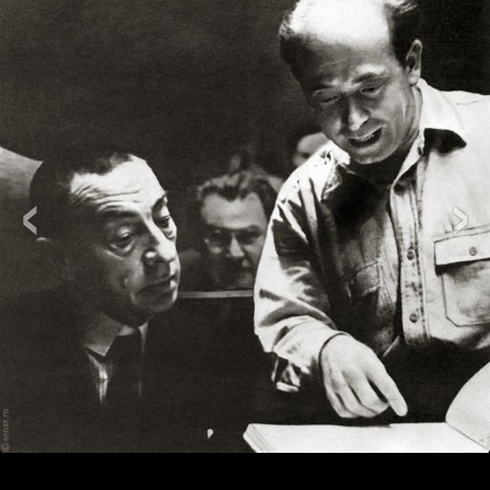
‹
›
Групповые