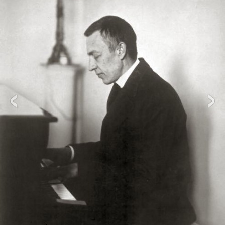
‹
›
Групповые