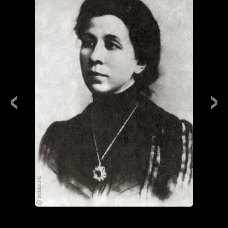
‹
›
Групповые