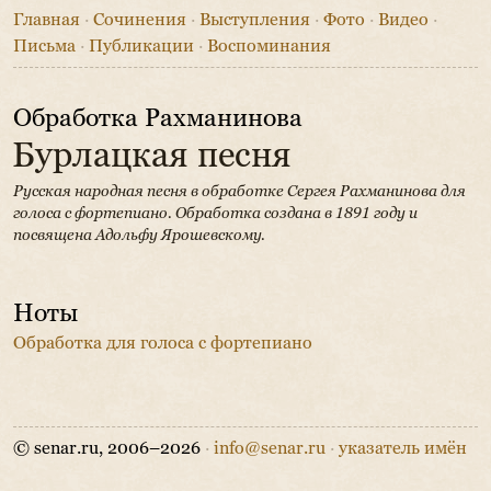
Главная
·
Сочинения
·
Выступления
·
Фото
·
Видео
·
Письма
·
Публикации
·
Воспоминания
Обработка Рахманинова
Бурлацкая песня
Русская народная песня в обработке Сергея Рахманинова для
голоса с фортепиано.
Обработка создана в 1891 году и
посвящена Адольфу Ярошевскому.
Ноты
Обработка для голоса с фортепиано
© senar.ru, 2006–2026
·
info@senar.ru
·
указатель имён