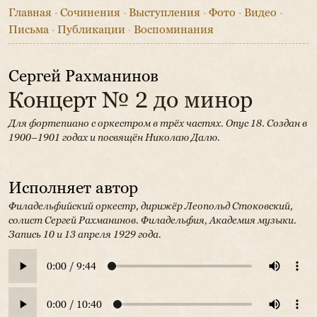
Главная
·
Сочинения
·
Выступления
·
Фото
·
Видео
·
Письма
·
Публикации
·
Воспоминания
Сергей Рахманинов
Концерт № 2 до минор
Для фортепиано с оркестром в трёх частях. Опус 18.
Создан в
1900–1901 годах и посвящён Николаю Далю.
Исполняет автор
Филадельфийский оркестр, дирижёр Леопольд Стоковский,
солист Сергей Рахманинов.
Филадельфия, Академия музыки.
Запись 10 и 13 апреля 1929 года.