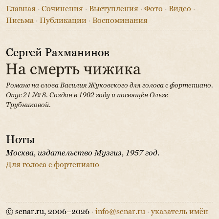
Главная
·
Сочинения
·
Выступления
·
Фото
·
Видео
·
Письма
·
Публикации
·
Воспоминания
Сергей Рахманинов
На смерть чижика
Романс на слова Василия Жуковского для голоса с фортепиано.
Опус 21 № 8.
Создан в 1902 году и посвящён Ольге
Трубниковой.
Ноты
Москва, издательство Музгиз, 1957 год.
Для голоса с фортепиано
© senar.ru, 2006–2026
·
info@senar.ru
·
указатель имён