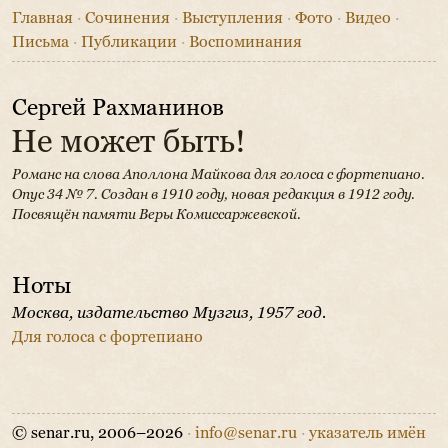
Главная
·
Сочинения
·
Выступления
·
Фото
·
Видео
·
Письма
·
Публикации
·
Воспоминания
Сергей Рахманинов
Не может быть!
Романс на слова Аполлона Майкова для голоса с фортепиано.
Опус 34 № 7.
Создан в 1910 году, новая редакция в 1912 году.
Посвящён памяти Веры Комиссаржевской.
Ноты
Москва, издательство Музгиз, 1957 год.
Для голоса с фортепиано
© senar.ru, 2006–2026
·
info@senar.ru
·
указатель имён