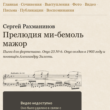
Главная
·
Сочинения
·
Выступления
·
Фото
·
Видео
·
Письма
·
Публикации
·
Воспоминания
Сергей Рахманинов
Прелюдия ми-бемоль
мажор
Пьеса для фортепиано. Опус 23 № 6.
Опус создан в 1903 году и
посвящён Александру Зилоти.