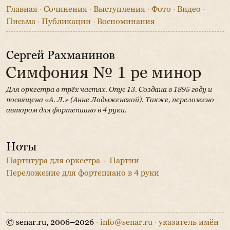
Главная
·
Сочинения
·
Выступления
·
Фото
·
Видео
·
Письма
·
Публикации
·
Воспоминания
Сергей Рахманинов
Симфония № 1 ре минор
Для оркестра в трёх частях. Опус 13.
Создана в 1895 году и
посвящена «А. Л.» (Анне Лодыженской).
Также, переложено
автором для фортепиано в 4 руки.
Ноты
Партитура для оркестра
·
Партии
Переложение для фортепиано в 4 руки
© senar.ru, 2006–2026
·
info@senar.ru
·
указатель имён