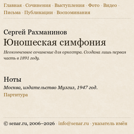
Главная
·
Сочинения
·
Выступления
·
Фото
·
Видео
·
Письма
·
Публикации
·
Воспоминания
Сергей Рахманинов
Юношеская симфония
Неоконченное сочинение для оркестра.
Создана лишь первая
часть в 1891 году.
Ноты
Москва, издательство Музгиз, 1947 год.
Партитура
© senar.ru, 2006–2026
·
info@senar.ru
·
указатель имён