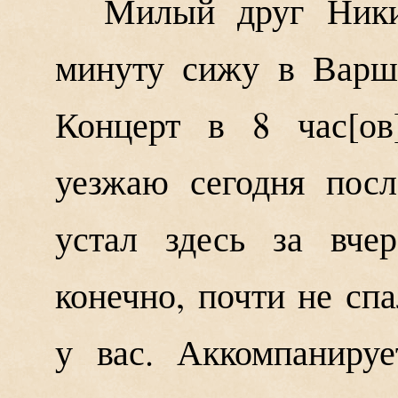
Милый друг Ники
минуту сижу в Варша
Концерт в 8 час
ов
уезжаю сегодня пос
устал здесь за вче
конечно, почти не спа
у вас. Аккомпаниру