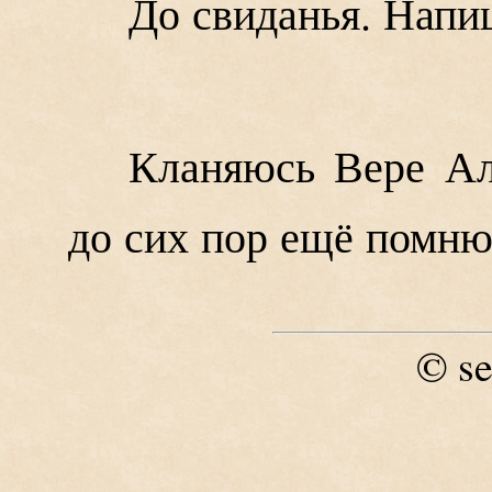
До свиданья. Напи
Кланяюсь Вере Ал
до сих пор ещё помню
se
©