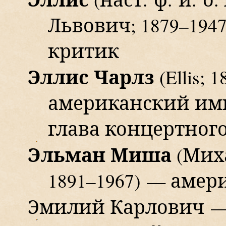
Львович;
1879–1947
критик
Эллис
Чарлз
(Ellis;
1
американский им
глава концертног
Э
льман Миша
(Миха
1891–1967)
— амери
Эмилий Карлович 