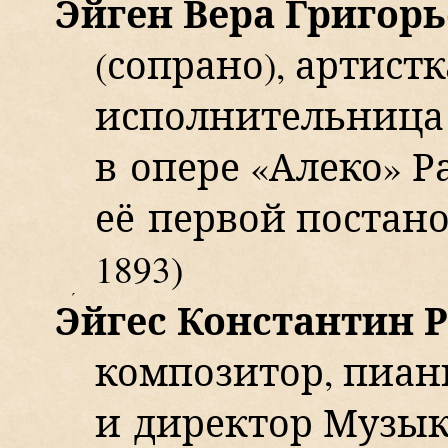
Эйген Вера Григор
(сопрано), артистк
исполнительница
в опере «Алеко» 
её первой постано
1893)
Э
йгес Константин 
композитор, пиани
и директор Музык