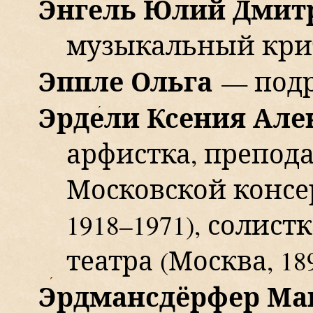
Э
нгель
Юлий Дмит
музыкальный кри
Эппле Ольга
— под
Эрд
е
ли Ксения Але
арфистка, препода
Московской конс
1918–1971),
солистк
театра (Москва,
18
Э
рдмансдёрфер Ма