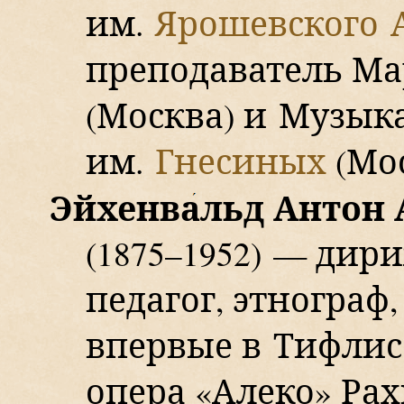
им.
Ярошевского А
преподаватель М
(Москва)
и Музыка
им.
Гнесиных
(Мо
Эйхенв
а
льд Антон
(1875–1952)
— дириж
педагог, этнограф
впервые в Тифлис
опера «Алеко» Ра