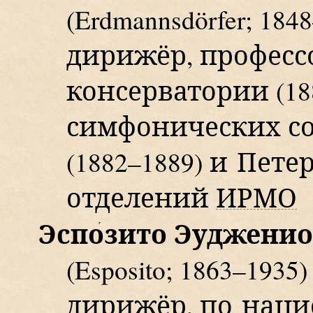
(Erdmannsdörfer;
1848
дирижёр, професс
консерватории
(18
симфонических с
(1882–1889)
и Петер
отделений
ИРМО
Эсп
о
зито Эудженио
(Esposito;
1863–
1935
)
дирижёр,
по наци