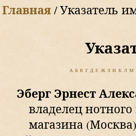
Главная
/ Указатель им
У
каза
А
Б
В
Г
Д
Е
Ж
З
И
К
Л
М
Эберг Эрнест Алек
владелец нотного
магазина (Москва