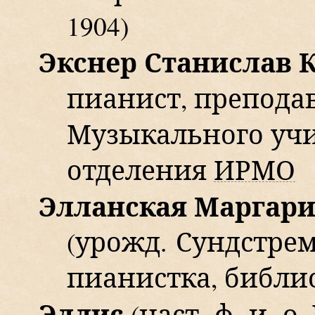
1904)
Экснер
Станислав 
пианист, препода
Музыкального учи
отделения
ИРМО
Элланская
Маргари
(урожд. Сундстре
пианистка, библи
Эллис
(наст. ф. и. 