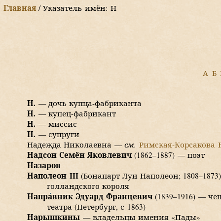
Главная
/ Указатель имён: Н
А
Б
Н.
— дочь
купца
-фабриканта
Н.
—
купец
-фабрикант
Н.
— миссис
Н.
— супруги
Надежда Николаевна —
см.
Римская-Корсакова Н
Надсон Семён Яковлевич
(1862–1887)
— поэт
Назаров
Наполеон III
(
Бонапарт Луи Наполеон
;
1808–1873
голландского короля
Напр
а
вник Эдуард Францевич
(1839–1916)
— чеш
театра (Петербург, с 1863)
Нарышкины
— владельцы имения «Пады»