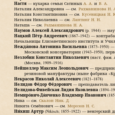
Настя
— кухарка семьи Сатиных
А. А.
и
В. А.
Наталия Александровна —
см.
Рахманинова Н. 
Наталия Константиновна —
см.
Кусевицкая Н. К
Наталия Николаевна —
см.
Лантинг Н. Н.
Наташа —
см.
Рахманинова Н. А.
Наумов Алексей Александрович
(р. 1944) — н
Нацкий Пётр Андреевич
(1867–1942)
— контрабас
Начальницы Елизаветинского института и Учи
Нежд
а
нова
Антонина Васильевна
(1873–1950)
— 
Московской консерватории
(1943–1950),
перв
Незлобин Константин Николаевич
(наст. фам.
(Москва,
1909–1916)
Нейшеллер Максим Леопольдович
— предприни
резиновой мануфактуры (
ныне
фабрика «Кр
Некрасов Николай Алексеевич
(1821–1878)
Нелидов Фёдор Фёдорович
— преподаватель ли
Нелидова-Фивейская Лидия Яковлевна
(1894–19
Немир
о
вич-Д
а
нченко Владимир Иванович
(185
Ника —
см.
Скалон Н
ик
. Д.
Никита Семёнович —
см.
Морозов Н. С.
Н
и
киш
Артур
(Nikisch;
1855–1922)
— венгерский д