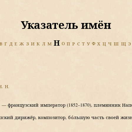
У
казатель имён
Н
В
Г
Д
Е
Ж
З
И
К
Л
М
О
П
Р
С
Т
У
Ф
Х
Ц
Ч
Ш
Щ
Э
. Н.
)
— французский император
(1852–1870),
племянник Напо
ский дирижёр, композитор, б
о
льшую часть своей жиз