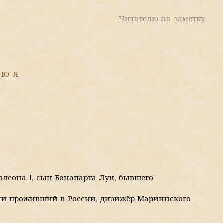
Читателю на заметку
Ю
Я
леона I, сын
Бонапарта Луи
, бывшего
ни проживший в России, дирижёр Мариинского